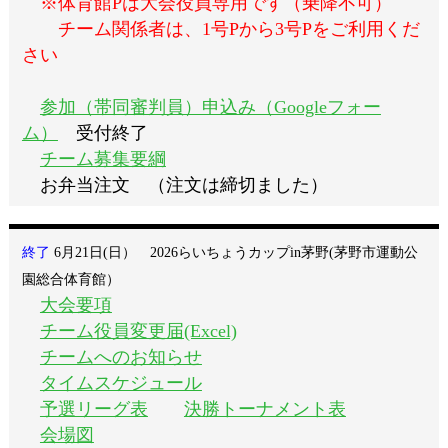
※体育館Pは大会役員専用です（乗降不可）
チーム関係者は、1号Pから3号Pをご利用くだ
さい
参加（帯同審判員）申込み（Googleフォー
ム）
受付終了
チーム募集要綱
お弁当注文
（注文は締切ました）
終了
6
月21日(日） 2026らいちょうカップin茅野(茅野市運動公
園総合体育館）
大会要項
チーム役員変更届(Excel)
チームへのお知らせ
タイムスケジュール
予選リーグ表
決勝トーナメント表
会場図