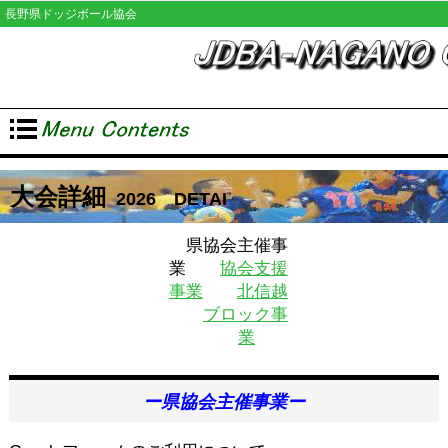
長野県ドッジボール協会
大会詳細
2026 DETAI
県協会主催事
業
協会支援
事業
北信越
ブロック事
業
ー県協会主催事業ー