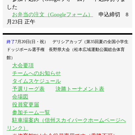
した
お弁当の注文（Googleフォーム）
申込締切 8
月23日 正午
終了
7
月20日(日・祝） デリシアカップ（第35回夏の全国小学生
ドッジボール選手権 長野県大会（松本広域運動公園総合体育
館）
大会要項
チームへのお知らせ
タイムスケジュール
予選リーグ表
決勝トーナメント表
会場図
役員変更届
参加チーム一覧
駐車場案内（信州スカイパークホームページへ
リンク）